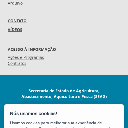
Arquivo
CONTATO
VÍDEOS
ACESSO À INFORMAÇÃO
Ações e Programas
Contratos
Secretaria de Estado de Agricultura,
Abastecimento, Aquicultura e Pesca (SEAG)
Rua Raimundo Nonato, 116 - Forte São João
CEP: 29017-160 - Vitória / ES
Tel.: (27) 3636-3650
Usamos cookies para melhorar sua experiência de
E-mail:
seag@seag.es.gov.br