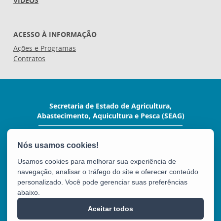
VÍDEOS
ACESSO À INFORMAÇÃO
Ações e Programas
Contratos
Secretaria de Estado de Agricultura,
Abastecimento, Aquicultura e Pesca (SEAG)
Rua Raimundo Nonato, 116 - Forte São João
CEP: 29017-160 - Vitória / ES
Tel.: (27) 3636-3650
Usamos cookies para melhorar sua experiência de
E-mail:
seag@seag.es.gov.br
navegação, analisar o tráfego do site e oferecer conteúdo
personalizado. Você pode gerenciar suas preferências
abaixo.
SEAG
Aceitar todos