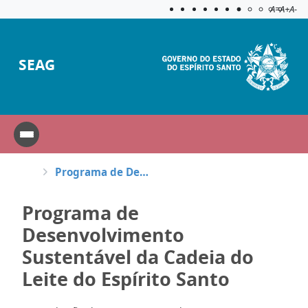
Acessibilida
Aplicar c
A=
A+
A-
SEAG
Programa de Desenvolvimento Sustentável da Cadeia do Leite do Espírito Santo
Programa de
Desenvolvimento
Sustentável da Cadeia do
Leite do Espírito Santo