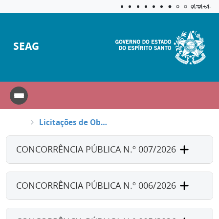
Acessibilida
Aplicar c
A=
A+
A-
SEAG
Licitações de Obras e Serviços de Engenharia
CONCORRÊNCIA PÚBLICA N.º 007/2026
CONCORRÊNCIA PÚBLICA N.º 006/2026