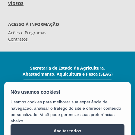
VÍDEOS
ACESSO À INFORMAÇÃO
Ações e Programas
Contratos
Secretaria de Estado de Agricultura,
Abastecimento, Aquicultura e Pesca (SEAG)
Rua Raimundo Nonato, 116 - Forte São João
CEP: 29017-160 - Vitória / ES
Tel.: (27) 3636-3650
Usamos cookies para melhorar sua experiência de
E-mail:
seag@seag.es.gov.br
navegação, analisar o tráfego do site e oferecer conteúdo
personalizado. Você pode gerenciar suas preferências
abaixo.
SEAG
Aceitar todos