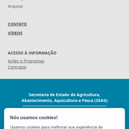
Arquivo
CONTATO
VÍDEOS
ACESSO À INFORMAÇÃO
Ações e Programas
Contratos
Secretaria de Estado de Agricultura,
Abastecimento, Aquicultura e Pesca (SEAG)
Rua Raimundo Nonato, 116 - Forte São João
CEP: 29017-160 - Vitória / ES
Tel.: (27) 3636-3650
Usamos cookies para melhorar sua experiência de
E-mail:
seag@seag.es.gov.br