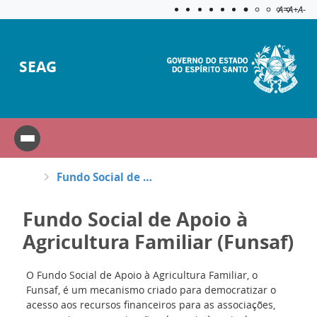
Acessibilida
Aplicar c
A=
A+
A-
SEAG
Fundo Social de Apoio à Agricultura Familiar (Funsaf)
Fundo Social de Apoio à
Agricultura Familiar (Funsaf)
O Fundo Social de Apoio à Agricultura Familiar, o
Funsaf, é um mecanismo criado para democratizar o
acesso aos recursos financeiros para as associações,