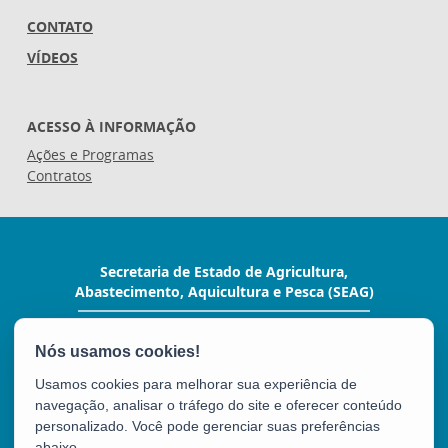
CONTATO
VÍDEOS
ACESSO À INFORMAÇÃO
Ações e Programas
Contratos
Secretaria de Estado de Agricultura,
Abastecimento, Aquicultura e Pesca (SEAG)
Rua Raimundo Nonato, 116 - Forte São João
CEP: 29017-160 - Vitória / ES
Tel.: (27) 3636-3650
Usamos cookies para melhorar sua experiência de
E-mail:
seag@seag.es.gov.br
navegação, analisar o tráfego do site e oferecer conteúdo
personalizado. Você pode gerenciar suas preferências
abaixo.