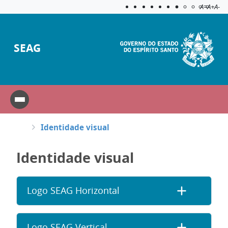
Acessibilida
Aplicar c
A=
A+
A-
SEAG
Identidade visual
Identidade visual
Logo SEAG Horizontal
Logo SEAG Vertical