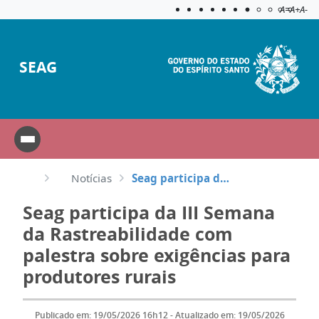
Acessibilida
Aplicar c
A=
A+
A-
SEAG
Notícias
Seag participa da III Semana da Rastreabilidade com palestra sobre exigências para produtores rurais
Seag participa da III Semana
da Rastreabilidade com
palestra sobre exigências para
produtores rurais
Publicado em: 19/05/2026 16h12 - Atualizado em: 19/05/2026