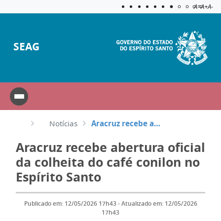
Acessibilida
Aplicar c
A=
A+
A-
SEAG
Notícias
Aracruz recebe abertura oficial da colheita do café conilon no Espírito Santo
Aracruz recebe abertura oficial
da colheita do café conilon no
Espírito Santo
Publicado em: 12/05/2026 17h43 - Atualizado em: 12/05/2026
17h43