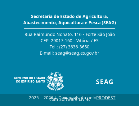
Secretaria de Estado de Agricultura,
Abastecimento, Aquicultura e Pesca (SEAG)
Rua Raimundo Nonato, 116 - Forte São João
CEP: 29017-160 - Vitória / ES
Tel.: (27) 3636-3650
E-mail:
seag@seag.es.gov.br
SEAG
2025 – 2026 | Desenvolvido pelo
PRODEST
com Software Livre.